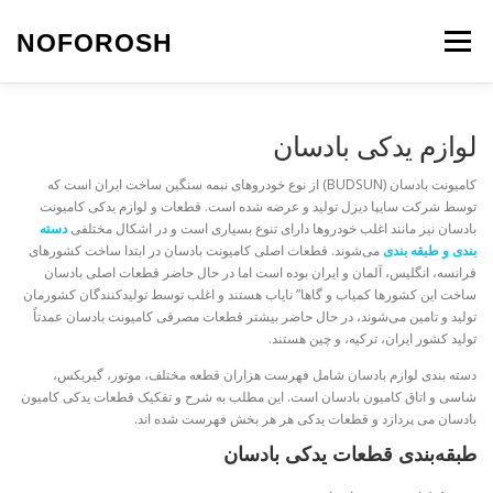
رش
ه
NOFOROSH
فهرست
حتوا
نو فروش
تماس با ما
مقالات*
لوازم یدکی بادسان
کامیونت بادسان (BUDSUN) از نوع خودروهای نبمه سنگین ساخت ایران است که
توسط شرکت سایپا دیزل تولید و عرضه شده است. قطعات و لوازم یدکی کامیونت
بادسان نیز مانند اغلب خودروها دارای تنوع بسیاری است و در اشکال مختلفی
دسته
بندی و طبقه بندی
می‌شوند. قطعات اصلی کامیونت بادسان در ابتدا ساخت کشورهای
فرانسه، انگلیس، آلمان و ایران بوده است اما در حال حاضر قطعات اصلی بادسان
ساخت این کشورها کمیاب و گاها” نایاب هستند و اغلب توسط تولیدکنندگان کشورمان
تولید و تامین می‌شوند، در حال حاضر بیشتر قطعات مصرفی کامیونت بادسان عمدتاً
تولید کشور ایران، ترکیه، و چین هستند.
دسته بندی لوازم بادسان شامل فهرست هزاران قطعه مختلف، موتور، گیربکس،
شاسی و اتاق کامیون بادسان است. این مطلب به شرح و تفکیک قطعات یدکی کامیون
بادسان می پردازد و قطعات یدکی هر هر بخش فهرست شده اند.
طبقه‌بندی قطعات یدکی بادسان