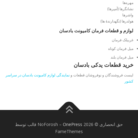
مهره‌ها
نشانگرها (آمپرها)
واشرها
هولدرها (نگهدارندهٔ ها)
لوازم و قطعات فرمان کامیونت بادسان
غربیلک فرمان
میل فرمان کوتاه
میل فرمان بلند
خرید قطعات یدکی بادسان
لیست فروشندگان و نوفروشان قطعات و
نمایندگی لوازم کامیونت بادسان در سراسر
کشور
حق انحصاری © 2026 NoForosh
OnePress
–
قالب توسط
FameThemes