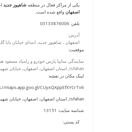
یکی از مراکز فعال در منطقه
شاهپور جدید
اص
اصفهان
واقع شده است.
تلفن: 03133876006
آدرس:
اصفهان ، شاهپور جدید، ابتدای خیابان بابا گل
موقعیت:
نمایندگی سایپا پارس خودرو و زامیاد مسعود هم
Isfahan, استان اصفهان، اصفهان، خیابان شهید باباگلی، خیابان امام خمینی،, PHGM+X85، ایران
لینک مکان در نفشه:
s://maps.app.goo.gl/CUyxQXppEfXYCrTv6
Isfahan, استان اصفهان، اصفهان، خیابان شهید باباگلی، خیابان امام خمینی،, PHGM+X85، ایران
شناسه سایت: 13151
کد پستی: