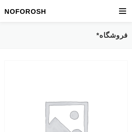
رش
ه
NOFOROSH
فهرست
حتوا
نو فروش
تماس با ما
مقالات*
فروشگاه*