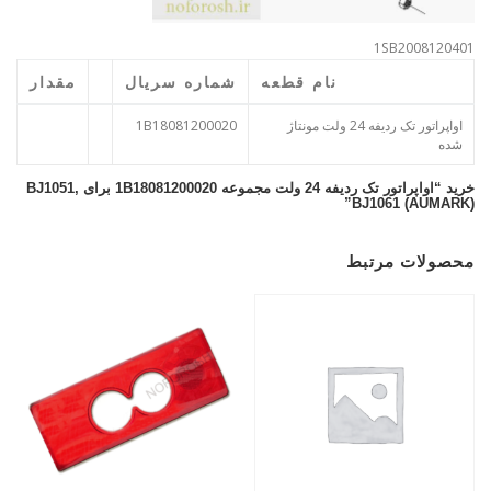
1SB2008120401
نام قطعه
شماره سریال
مقدار
اواپراتور تک ردیفه 24 ولت مونتاژ
1B18081200020
شده
خرید “اواپراتور تک ردیفه 24 ولت مجموعه 1B18081200020 برای BJ1051,
BJ1061 (AUMARK)”
محصولات مرتبط