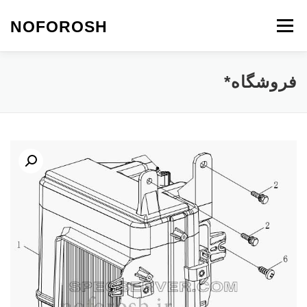
رش
ه
NOFOROSH
فهرست
حتوا
نو فروش
تماس با ما
مقالات*
فروشگاه*