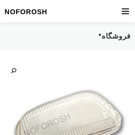
رش
ه
NOFOROSH
فهرست
حتوا
نو فروش
تماس با ما
مقالات*
فروشگاه*