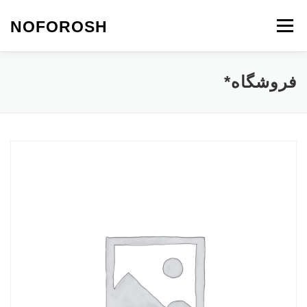
رش
ه
NOFOROSH
فهرست
حتوا
نو فروش
تماس با ما
مقالات*
فروشگاه*