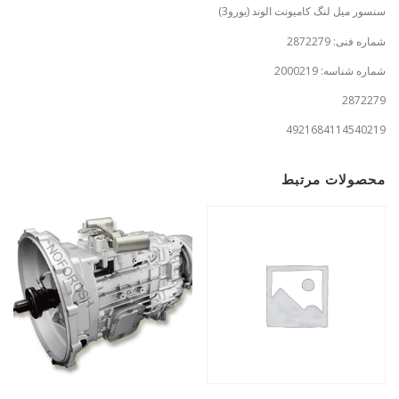
سنسور ميل‌ لنگ کامیونت الوند (يورو3)
شماره فنی: 2872279
شماره شناسه: 2000219
2872279
4921684114540219
محصولات مرتبط