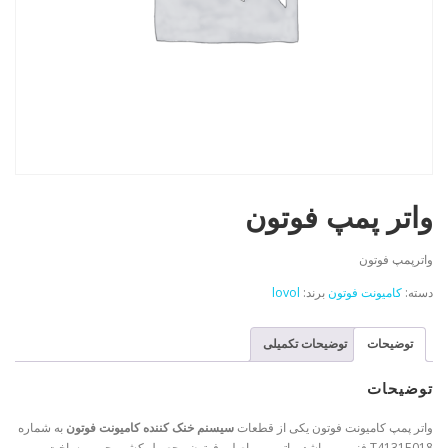
واتر پمپ فوتون
واترپمپ فوتون
دسته:
کامیونت فوتون
برند:
lovol
توضیحات
توضیحات تکمیلی
توضیحات
واتر پمپ کامیونت فوتون یکی از قطعات
سیسنم خنک کننده کامیونت فوتون
به شماره
T4131E018 فنی می باشد. واتر پمپ اصلی فوتون محصول کشور چین و ساخت