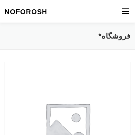
رش
ه
NOFOROSH
فهرست
حتوا
نو فروش
تماس با ما
مقالات*
فروشگاه*