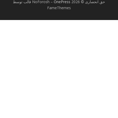
حق انحصاری © 2026 NoForosh
OnePress
–
قالب توسط
FameThemes