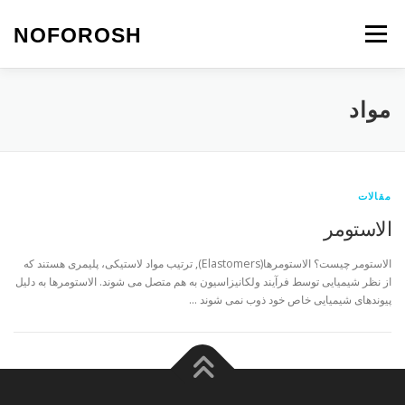
رش
ه
NOFOROSH
فهرست
حتوا
نو فروش
تماس با ما
مقالات*
مواد
مقالات
الاستومر
الاستومر چیست؟ الاستومرها(Elastomers), ترتیب مواد لاستیکی، پلیمری هستند که
از نظر شیمیایی توسط فرآیند ولکانیزاسیون به هم متصل می شوند. الاستومرها به دلیل
پیوندهای شیمیایی خاص خود ذوب نمی شوند …